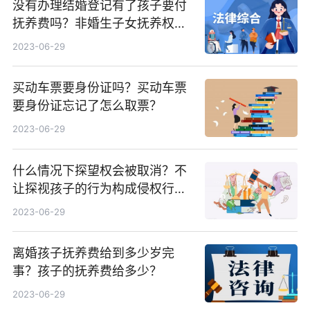
没有办理结婚登记有了孩子要付
抚养费吗？非婚生子女抚养权协
议有什么？
2023-06-29
买动车票要身份证吗？买动车票
要身份证忘记了怎么取票？
2023-06-29
什么情况下探望权会被取消？不
让探视孩子的行为构成侵权行为
吗？ 当前速读
2023-06-29
离婚孩子抚养费给到多少岁完
事？孩子的抚养费给多少？
2023-06-29