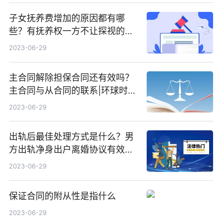
子女抚养费增加的原因都有哪
些？有抚养权一方不让探视的怎
么办？ 当前播报
2023-06-29
主合同解除担保合同还有效吗？
主合同与从合同的联系|环球时快
讯
2023-06-29
出轨后最佳处理方式是什么？男
方出轨净身出户离婚协议有效
吗？ 全球快看点
2023-06-29
保证合同的附从性是指什么
2023-06-29