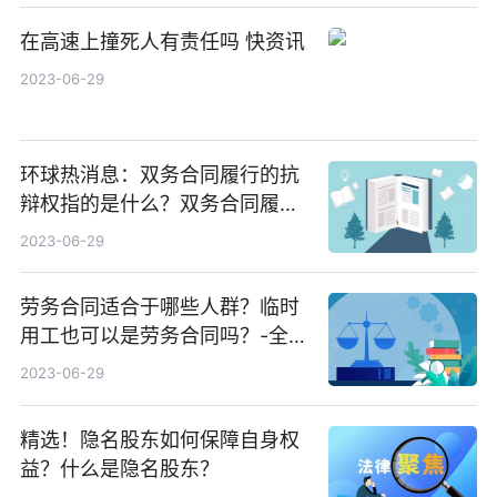
在高速上撞死人有责任吗 快资讯
2023-06-29
环球热消息：双务合同履行的抗
辩权指的是什么？双务合同履行
抗辩权的内容
2023-06-29
劳务合同适合于哪些人群？临时
用工也可以是劳务合同吗？-全球
热点
2023-06-29
精选！隐名股东如何保障自身权
益？什么是隐名股东？