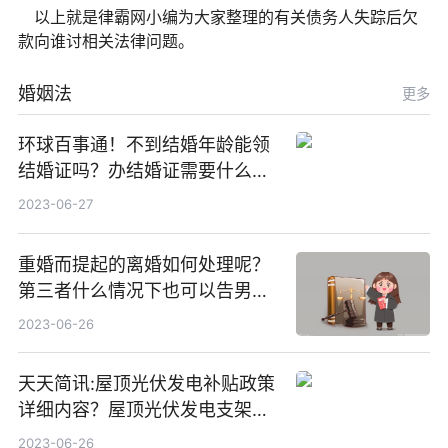
以上就是律霸网小编为大家整理的有关债务人失踪后欠
款向谁讨相关法律问题。
婚姻法
更多
环球百事通！不到结婚年龄能领
结婚证吗？办结婚证需要什么材
料？没结婚孩子怎么上户口？
2023-06-27
重婚而提起的离婚如何处理呢？
第三者什么情况下也可以告男人
重婚罪呢？
2023-06-26
天天简讯:屋顶光伏发电补贴政策
详细内容？屋顶光伏发电支架价
格一般是多少？
2023-06-26