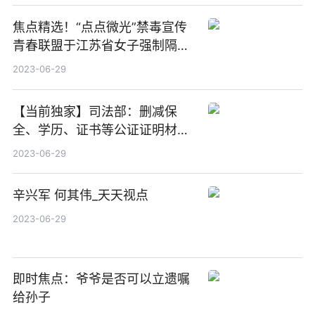
焦点精选！“点点微光”禁毒宣传
青春联盟于江苏省女子强制隔离
戒毒所成立！
2023-06-29
【当前独家】司法部：删减保
全、学历、证书等公证证明材料
116项
2023-06-29
辛兴军 何其伟_天天视点
2023-06-29
即时焦点：爷爷是否可以立遗嘱
给孙子