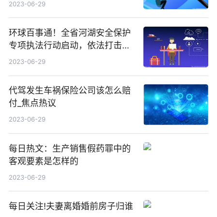
2023-06-29
环球百事通！全省河湖安全保护
专项执法行动启动，依法打击侵
占河湖、妨碍行洪安全等违法犯
2023-06-29
罪行为
代驾发生车祸保险公司该怎么赔
付_焦点热议
2023-06-29
每日热文：生产销售假药罪中的
客观要素是怎样的
2023-06-29
每日关注!夫妻离婚婚前房子归谁