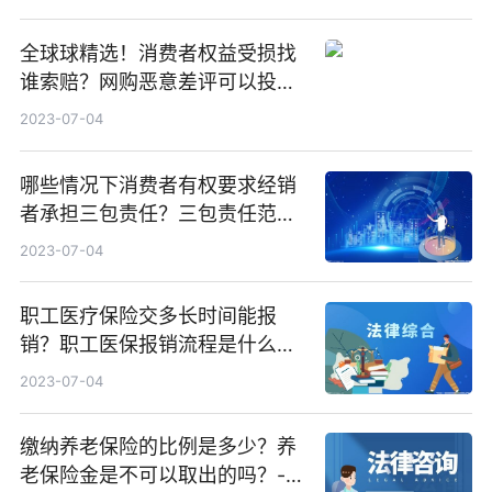
全球球精选！消费者权益受损找
谁索赔？网购恶意差评可以投诉
吗？
2023-07-04
哪些情况下消费者有权要求经销
者承担三包责任？三包责任范围
有哪些？ 速看
2023-07-04
职工医疗保险交多长时间能报
销？职工医保报销流程是什么？
当前速讯
2023-07-04
缴纳养老保险的比例是多少？养
老保险金是不可以取出的吗？-当