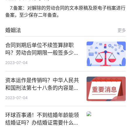
7.备案：对解除的劳动合同的文本原稿及原电子档案进行
备案，至少保存二年备查。
婚姻法
更多
合同到期后单位不续签算辞职
吗？劳动合同期限一般签多少
年？_当前看点
2023-07-04
资本运作是传销吗？中华人民共
和国刑法第七十八条的内容是什
么？_世界快播
2023-07-04
环球百事通！不到结婚年龄能领
结婚证吗？办结婚证需要什么材
料？没结婚孩子怎么上户口？