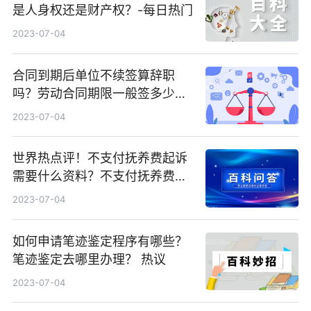
是人身权还是财产权？-每日热门
2023-07-04
合同到期后单位不续签算辞职
吗？劳动合同期限一般签多少
年？_当前看点
2023-07-04
世界热点评！不支付抚养费起诉
需要什么资料？不支付抚养费可
以不赡养吗？
2023-07-04
如何申请笔迹鉴定程序有哪些？
笔迹鉴定去哪里办理？ 热议
2023-07-04