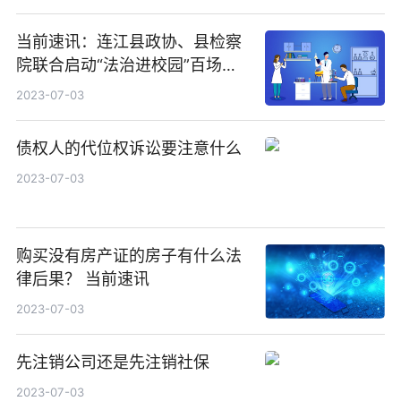
当前速讯：连江县政协、县检察
院联合启动“法治进校园”百场宣
讲，共画普法宣传同心圆
2023-07-03
债权人的代位权诉讼要注意什么
2023-07-03
购买没有房产证的房子有什么法
律后果？ 当前速讯
2023-07-03
先注销公司还是先注销社保
2023-07-03