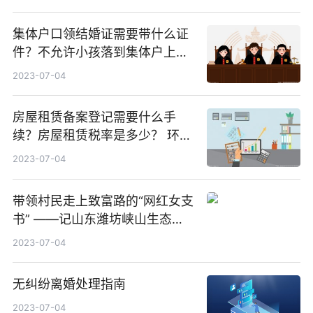
集体户口领结婚证需要带什么证
件？不允许小孩落到集体户上
吗？
2023-07-04
房屋租赁备案登记需要什么手
续？房屋租赁税率是多少？ 环球
时讯
2023-07-04
带领村民走上致富路的“网红女支
书” ——记山东潍坊峡山生态经
济开发区石头崖村支部书记张丽
2023-07-04
香
无纠纷离婚处理指南
2023-07-04