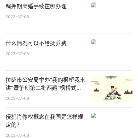
羁押期离婚手续在哪办理
2023-07-08
什么情况可以不给抚养费
2023-07-08
拉萨市公安局举办“我的枫桥我来
讲”暨争创第二批西藏“枫桥式公
安派出所”主题演讲比武竞赛活动
2023-07-08
侵犯肖像权概念在我国是怎样规
定的？
2023-07-08