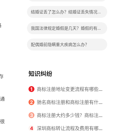
哪些程序？
结婚证丢了怎么办？结婚证丢失情况有
哪些？
格
我国法律规定婚假是几天？婚假的有关
规定有哪些？
配偶婚前隐瞒重大疾病怎么办？
知识纠纷
存
1
商标注册地址变更流程有哪些？
通
怎么提交申请书件？
2
驰名商标注册和商标注册有什么
区别？
3
商标注册大约多少钱？商标注册
很
查询的方式有哪些？
4
深圳商标转让流程及费用有哪些