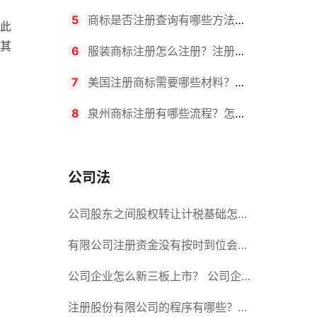
要求？商标转让所需时间是多久？
5
商标是否注册查询有哪些方法？
此
其
有哪些步骤？
6
服装商标注册怎么注册？注册商
标流程有哪些？
7
美国注册商标需要哪些材料？美
国商标办理流程有哪些？
8
泉州商标注册有哪些流程？怎么
注册吗？
公司法
公司股东之间股权转让计税基础怎么
确认？公司股东之间的股权转让要符
有限公司注册资金没有按时到位会怎
合什么要件？
么样？股份有限公司设立的注册条件
公司企业怎么新三板上市？ 公司企
业新三板上市的流程
注册股份有限公司的程序有哪些？注