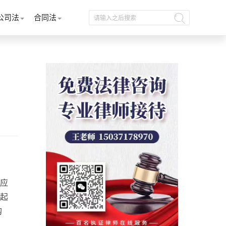
公司法
合同法
应
起
购