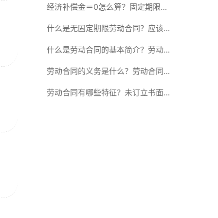
除合同的15种情形
经济补偿金＝0怎么算？固定期限劳
动合同又称什么？
什么是无固定期限劳动合同？应该怎
么解除或终止劳动合同？
什么是劳动合同的基本简介？劳动合
同的形式
劳动合同的义务是什么？劳动合同应
具备哪些条款？
劳动合同有哪些特征？未订立书面劳
动合同的法律后果