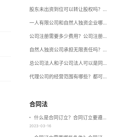
册股份有限公司需要提交哪些材料？
股东未出资到位可以转让股权吗？股
东未出资到位能否分红？
一人有限公司和自然人独资企业哪个
好？一人公司设立条件有哪些？
公司注册需要多少费用？公司注册需
要准备什么材料？
自然人独资公司承担无限责任吗？有
限责任公司与有限责任公司的区别
总公司法人和子公司法人可以是同一
个人吗？总公司更名分公司需要更改
代理公司的经营范围有哪些？都可以
吗？
代理哪些？
合同法
什么是合同订立？合同订立要遵守
什么原则？订立方式有哪些？
2023-03-16