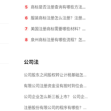
要求？商标转让所需时间是多久？
5
商标是否注册查询有哪些方法？
有哪些步骤？
6
服装商标注册怎么注册？注册商
标流程有哪些？
7
美国注册商标需要哪些材料？美
国商标办理流程有哪些？
8
泉州商标注册有哪些流程？怎么
注册吗？
公司法
公司股东之间股权转让计税基础怎么
确认？公司股东之间的股权转让要符
有限公司注册资金没有按时到位会怎
合什么要件？
么样？股份有限公司设立的注册条件
公司企业怎么新三板上市？ 公司企
业新三板上市的流程
注册股份有限公司的程序有哪些？注