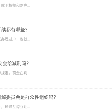
予权益和剥夺...
手续都有哪些？
理过户，也就...
交会给减刑吗？
定，罚金在判...
调解委员会是群众性组织吗？
通过互谅互让...