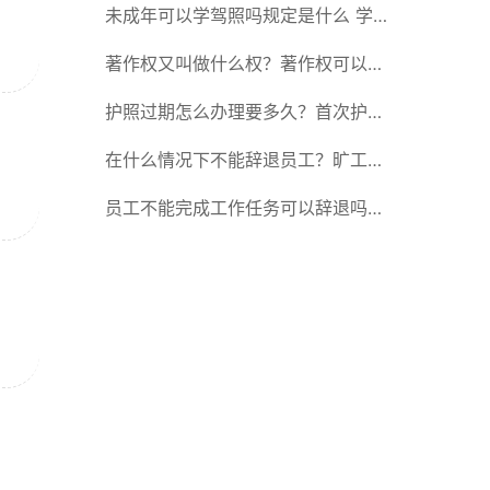
一般原因是什么意思？
未成年可以学驾照吗规定是什么 学
车考驾照的有效期限最长是多长时
著作权又叫做什么权？著作权可以继
间？
承吗？
护照过期怎么办理要多久？首次护照
有效期是多久？
在什么情况下不能辞退员工？旷工辞
退有经济补偿金吗？
员工不能完成工作任务可以辞退吗？
旷工辞退有经济补偿金吗？