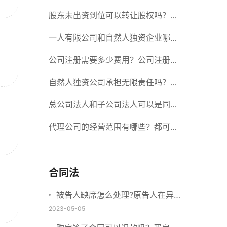
册股份有限公司需要提交哪些材料？
股东未出资到位可以转让股权吗？股
东未出资到位能否分红？
一人有限公司和自然人独资企业哪个
好？一人公司设立条件有哪些？
公司注册需要多少费用？公司注册需
要准备什么材料？
自然人独资公司承担无限责任吗？有
限责任公司与有限责任公司的区别
总公司法人和子公司法人可以是同一
个人吗？总公司更名分公司需要更改
代理公司的经营范围有哪些？都可以
吗？
代理哪些？
合同法
被告人缺席怎么处理?原告人在异
地怎么起诉?
2023-05-05