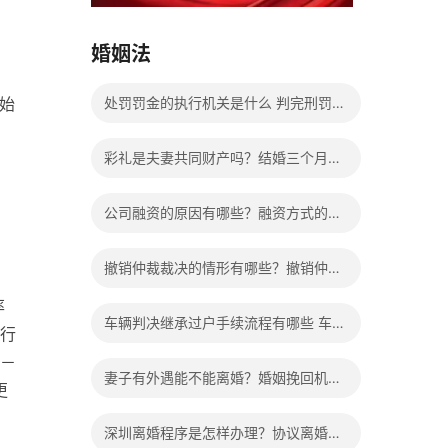
15037178970
婚姻法
始
处罚罚金的执行机关是什么 判完刑罚金
不交会给减刑吗？
彩礼是夫妻共同财产吗？结婚三个月离
婚彩礼退多少？
公司融资的原因有哪些？融资方式的种
类有哪些？
撤销仲裁裁决的情形有哪些？撤销仲裁
率
裁决的条件是什么？
车辆判决继承过户手续流程有哪些 车辆
行
－
继承过户要交钱吗多少钱？
妻子有外遇能不能离婚？婚姻挽回机构
更
靠谱吗？
深圳离婚程序是怎样办理？协议离婚和