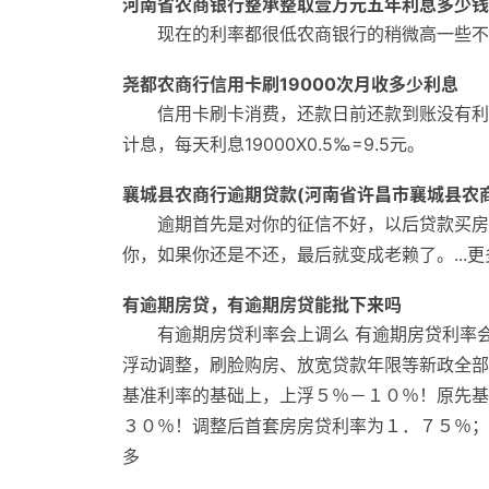
河南省农商银行整承整取壹万元五年利息多少钱
现在的利率都很低农商银行的稍微高一些不
尧都农商行信用卡刷19000次月收多少利息
信用卡刷卡消费，还款日前还款到账没有利
计息，每天利息19000X0.5‰=9.5元。
襄城县农商行逾期贷款(河南省许昌市襄城县农
逾期首先是对你的征信不好，以后贷款买房
你，如果你还是不还，最后就变成老赖了。...更
有逾期房贷，有逾期房贷能批下来吗
有逾期房贷利率会上调么 有逾期房贷利率
浮动调整，刷脸购房、放宽贷款年限等新政全部
基准利率的基础上，上浮５％－１０％！原先基
３０％！调整后首套房房贷利率为１．７５％；利
多