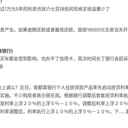
？
过1万元5年的利息也就六七百块低风险肯定收益要少了
息产生。如果逾期还款或者最低还款，是按19000元交易当天开
商银行)
买车都会受到影响，也办不了信用卡，其次时间长了银行会起诉
多
会上调么？近日，首都某银行个人住房贷款产品率先启动房贷利
实施。不少购房者表示很乐观。根据银行调整后首套房贷利率执
准利率上浮２０％的上浮５％－１０％，调整后利率上浮２５％
率调整后，利率执行上浮１０％的上浮５％－１０％。下......