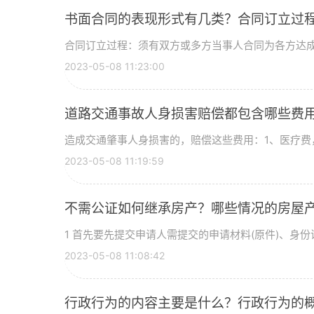
书面合同的表现形式有几类？合同订立过
合同订立过程：须有双方或多方当事人合同为各方达成的
2023-05-08 11:23:00
道路交通事故人身损害赔偿都包含哪些费
么？
造成交通肇事人身损害的，赔偿这些费用：1、医疗费，
2023-05-08 11:19:59
不需公证如何继承房产？哪些情况的房屋
1 首先要先提交申请人需提交的申请材料(原件)、身份证
2023-05-08 11:08:42
行政行为的内容主要是什么？行政行为的