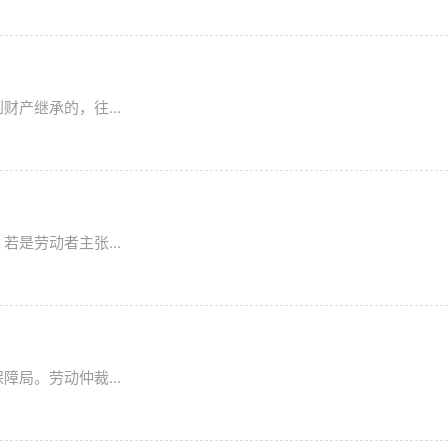
产继承的，往...
是劳动者主张...
局。劳动仲裁...