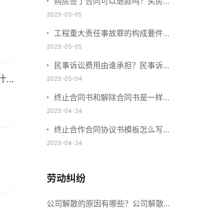
购房签了合同可以退款吗？买房子
定金不退该找谁？
2023-05-05
工程重大责任事故罪的构成要件是
什么？工程重大安全事故罪的处罚
2023-05-05
标准是什么？
民事诉讼费用由谁承担？民事诉讼
什
费用收取标准2023
2023-05-04
终止合同书和解除合同书是一样的
吗？提前终止合同算不算违约？
2023-04-24
终止合作合同协议书模板怎么写？
合同违约诉讼流程是怎样的？
2023-04-24
劳动纠纷
公司解散的原因有哪些？公司解散的