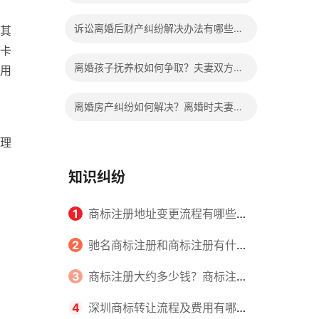
诉讼离婚的比较有哪些不同？
诉讼离婚后财产纠纷解决办法有哪些？
其
卡
协议离婚后财产纠纷如何处理？
离婚孩子抚养权如何争取？夫妻双方协
用
议离婚后，孩子的抚养费如何确定？
离婚房产纠纷如何解决？离婚时夫妻共
同财产的处理方法有哪些？
理
知识纠纷
1
商标注册地址变更流程有哪些？
怎么提交申请书件？
2
驰名商标注册和商标注册有什么
区别？
3
商标注册大约多少钱？商标注册
查询的方式有哪些？
4
深圳商标转让流程及费用有哪些