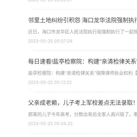
邻里土地纠纷引积怨 海口龙华法院强制执
近日，海口市龙华区人民法院执行局强制执行了一起恢复
2023-05-25 05:07:24
每日速看!盐亭检察院：构建“亲清检律关系
盐亭检察院：构建“亲清检律关系”保障律师执业权利【www s
2023-05-25 05:12:22
父亲成老赖，儿子考上军校差点无法录取！
郭某的儿子今年高考，分数出来后全家人高兴极了。看到
2023-05-25 05:06:22