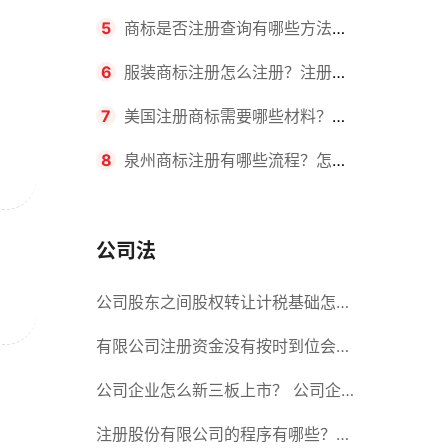
要求？商标转让所需时间是多久？
5
商标是否注册查询有哪些方法？
有哪些步骤？
6
服装商标注册怎么注册？注册商
标流程有哪些？
7
美国注册商标需要哪些材料？美
国商标办理流程有哪些？
8
泉州商标注册有哪些流程？怎么
注册吗？
公司法
公司股东之间股权转让计税基础怎么
确认？公司股东之间的股权转让要符
有限公司注册资金没有按时到位会怎
合什么要件？
么样？股份有限公司设立的注册条件
公司企业怎么新三板上市？ 公司企
业新三板上市的流程
注册股份有限公司的程序有哪些？注