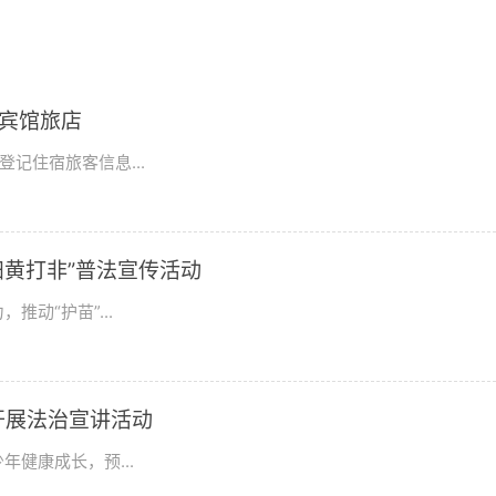
宾馆旅店
记住宿旅客信息...
“扫黄打非”普法宣传活动
动“护苗”...
开展法治宣讲活动
健康成长，预...