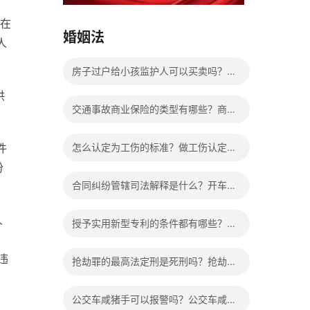
15037178970
已在
婚姻法
人
房子过户给小孩监护人可以买卖吗？房
供
产证已过户可以撤销吗？
交通事故商业保险的类型有哪些？商业
保险能够报销的范围是根据具体的险种
件
怎么认定为工伤的标准？做工伤认定期
确定的吗？
份
间工资的发放标准是什么？
合同纠纷管辖司法解释是什么？开车致
1人死亡会判刑吗？
人
授予实用新型专利的条件都有哪些？实
该
用新型专利怎么写？
违
抢劫罪的最高法定刑是死刑吗？抢劫罪
如何定义的？
公交车咸猪手可以报警吗？公交车咸猪