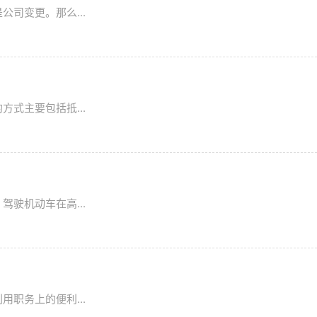
司变更。那么...
式主要包括抵...
驶机动车在高...
职务上的便利...