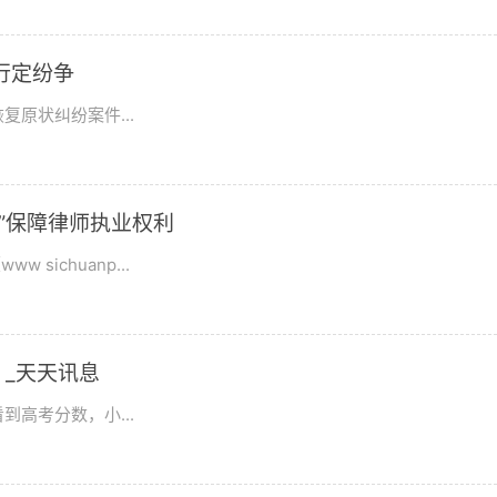
行定纷争
原状纠纷案件...
”保障律师执业权利
ichuanp...
_天天讯息
高考分数，小...