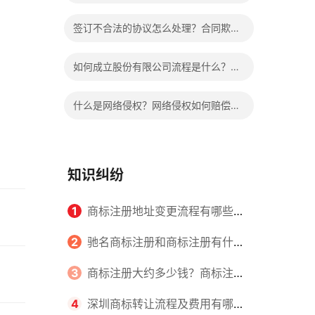
手没有证据怎么判？
签订不合法的协议怎么处理？合同欺诈
认定标准是什么？
如何成立股份有限公司流程是什么？设
立股份有限公司的条件是什么？
什么是网络侵权？网络侵权如何赔偿的
法律依据有哪些？
知识纠纷
1
商标注册地址变更流程有哪些？
怎么提交申请书件？
2
驰名商标注册和商标注册有什么
区别？
3
商标注册大约多少钱？商标注册
查询的方式有哪些？
4
深圳商标转让流程及费用有哪些