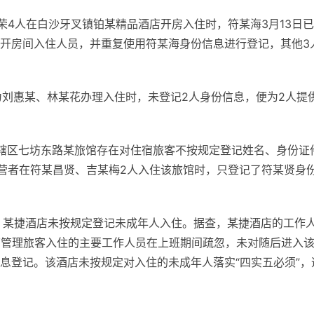
荣4人在白沙牙叉镇铂某精品酒店开房入住时，符某海3月13日
开房间入住人员，并重复使用符某海身份信息进行登记，其他3
为刘惠某、林某花办理入住时，未登记2人身份信息，便为2人提
现辖区七坊东路某旅馆存在对住宿旅客不按规定登记姓名、身份证
经营者在符某昌贤、吉某梅2人入住该旅馆时，只登记了符某贤身
，某捷酒店未按规定登记未成年人入住。据查，某捷酒店的工作
店管理旅客入住的主要工作人员在上班期间疏忽，未对随后进入
息登记。该酒店未按规定对入住的未成年人落实“四实五必须”，