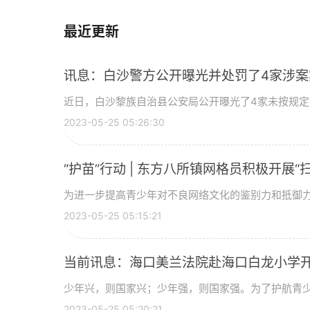
最近更新
讯息：白沙警方公开曝光并处罚了4家涉案
近日，白沙黎族自治县公安局公开曝光了4家未按规定登
2023-05-25 05:26:30
“护苗”行动 | 东方八所镇网格员积极开展
为进一步提高青少年对不良网络文化的鉴别力和抵御力，推
2023-05-25 05:15:21
当前讯息：海口美兰法院赴海口白龙小学
少年兴，则国家兴；少年强，则国家强。为了护航青少年
2023-05-25 05:20:21