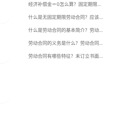
除合同的15种情形
经济补偿金＝0怎么算？固定期限劳
动合同又称什么？
什么是无固定期限劳动合同？应该怎
么解除或终止劳动合同？
什么是劳动合同的基本简介？劳动合
同的形式
劳动合同的义务是什么？劳动合同应
具备哪些条款？
劳动合同有哪些特征？未订立书面劳
动合同的法律后果