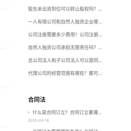
册股份有限公司需要提交哪些材料？
股东未出资到位可以转让股权吗？股
东未出资到位能否分红？
一人有限公司和自然人独资企业哪个
好？一人公司设立条件有哪些？
公司注册需要多少费用？公司注册需
要准备什么材料？
自然人独资公司承担无限责任吗？有
限责任公司与有限责任公司的区别
总公司法人和子公司法人可以是同一
个人吗？总公司更名分公司需要更改
代理公司的经营范围有哪些？都可以
吗？
代理哪些？
合同法
什么是合同订立？合同订立要遵守
什么原则？订立方式有哪些？
2023-03-16