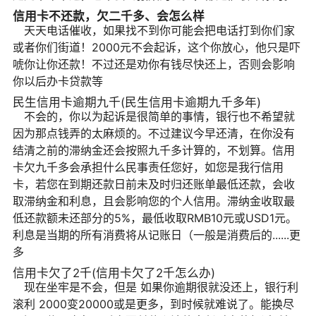
信用卡不还款，欠二千多、会怎么样
天天电话催收，如果找不到你可能会把电话打到你们家
或者你们街道！2000元不会起诉，这个你放心，他只是吓
唬你让你还款！不过还是劝你有钱尽快还上，否则会影响
你以后办卡贷款等
民生信用卡逾期九千(民生信用卡逾期九千多年)
不会的，你以为起诉是很简单的事情，银行也不希望就
因为那点钱弄的太麻烦的。不过建议今早还清，在你没有
结清之前的滞纳金还会按照九千多计算的，不划算。信用
卡欠九千多会承担什么民事责任您好，如您是我行信用
卡，若您在到期还款日前未及时归还账单最低还款，会收
取滞纳金和利息，且会影响您的个人信用。滞纳金收取最
低还款额未还部分的5%，最低收取RMB10元或USD1元。
利息是当期的所有消费将从记账日（一般是消费后的......更
多
信用卡欠了2千(信用卡欠了2千怎么办)
现在坐牢是不会，但是 如果你逾期很就没还上，银行利
滚利 2000变20000或是更多，到时候就难说了。能换尽