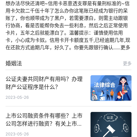
想办法尽快还清吧~信用卡恶意透支罪是有量刑标准的~信
用卡欠款二千伍十年了怎么办你这笔账已经成为银行的呆
账了，你也顺带成为了黑户，若需要漂白，则需主动跟银
行协商，看是否能帮你免去一些利息，然后之后正常使用
卡片，五年之后就能漂白了。温馨提示：谨慎使用信用
卡，小心成为卡奴。信用卡开卡额度五千,已经逾期几年,现
在还款方式逾期几年，好久了。你要先跟银行确认......更多
婚姻法
更多
公证夫妻共同财产有用吗？办理
财产公证程序是什么？
2023-05-26
上市公司融资条件有哪些？上市
公司怎样进行融资？有关上市公
司是如何来进行资金重组的？
2023-05-26