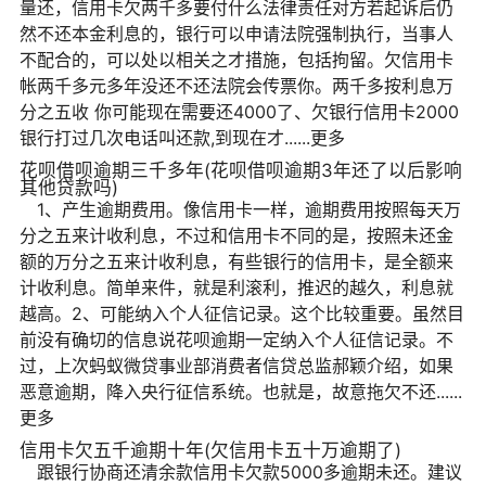
量还，信用卡欠两千多要付什么法律责任对方若起诉后仍
然不还本金利息的，银行可以申请法院强制执行，当事人
不配合的，可以处以相关之才措施，包括拘留。欠信用卡
帐两千多元多年没还不还法院会传票你。两千多按利息万
分之五收 你可能现在需要还4000了、欠银行信用卡2000
银行打过几次电话叫还款,到现在才......更多
花呗借呗逾期三千多年(花呗借呗逾期3年还了以后影响
其他贷款吗)
1、产生逾期费用。像信用卡一样，逾期费用按照每天万
分之五来计收利息，不过和信用卡不同的是，按照未还金
额的万分之五来计收利息，有些银行的信用卡，是全额来
计收利息。简单来件，就是利滚利，推迟的越久，利息就
越高。2、可能纳入个人征信记录。这个比较重要。虽然目
前没有确切的信息说花呗逾期一定纳入个人征信记录。不
过，上次蚂蚁微贷事业部消费者信贷总监郝颖介绍，如果
恶意逾期，降入央行征信系统。也就是，故意拖欠不还......
更多
信用卡欠五千逾期十年(欠信用卡五十万逾期了)
跟银行协商还清余款信用卡欠款5000多逾期未还。建议