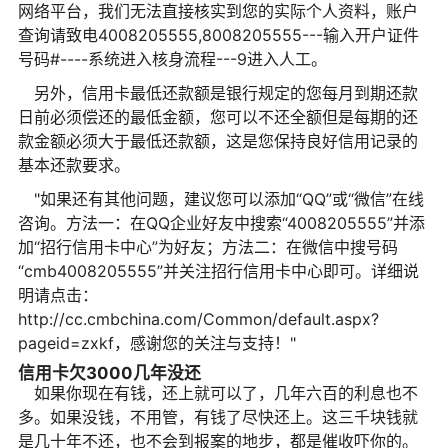
网络平台，我们无法直接核实到您的实际个人资料，账户
查询请致电4008205555,8008205555---输入开户证件
号码#----系统进入核身流程---9进入人工。
另外，信用卡最低还款额是银行规定的您每月到期还款
日前必须偿还的最低金额，您可以不还全额但是每期的还
款金额必须大于最低还款额，这是您保持良好信用记录的
基本还款要求。
"如果还有其他问题，建议您可以添加“QQ”或“微信”在线
咨询。方法一：在QQ企业好友中搜索“4008205555”并添
加“招行信用卡中心”为好友；方法二：在微信中搜号码
“cmb4008205555”并关注招行信用卡中心即可。详细说
明请点击：
http://cc.cmbchina.com/Common/default.aspx?
pageid=zxkf，感谢您的关注与支持！"
信用卡欠3000几年没还
如果你现在有钱，还上就可以了，几年六百的利息也不
多。如果没钱，不用管，有钱了尽快还上。这三千块钱就
是几十年不还，也不会到报案的地步，都是催收吓你的。