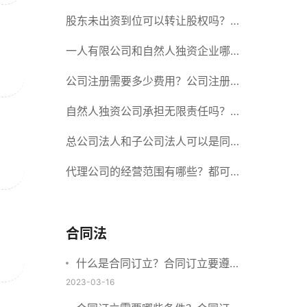
册股份有限公司需要提交哪些材料？
股东未出资到位可以转让股权吗？股
东未出资到位能否分红？
一人有限公司和自然人独资企业哪个
好？一人公司设立条件有哪些？
公司注册需要多少费用？公司注册需
要准备什么材料？
自然人独资公司承担无限责任吗？有
限责任公司与有限责任公司的区别
总公司法人和子公司法人可以是同一
个人吗？总公司更名分公司需要更改
代理公司的经营范围有哪些？都可以
吗？
代理哪些？
合同法
什么是合同订立？合同订立要遵守
什么原则？订立方式有哪些？
2023-03-16