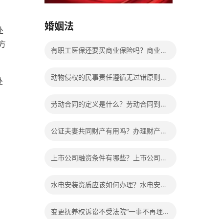
15037178970
婚姻法
处
方
有职工医保还要买商业保险吗？商业保
险到底有没有必要买？
动物侵权的民事责任遵循无过错原则
处
吗？侵权责任归责原则的分类
劳动合同的定义是什么？劳动合同到期
公司不续签有补偿吗？
公证夫妻共同财产有用吗？办理财产公
证程序是什么？
上市公司融资条件有哪些？上市公司怎
样进行融资？有关上市公司是如何来进
水电安装资质应该如何办理？水电安装
行资金重组的？
公司三级资质办理的申报条件是什么？
变更抚养权诉讼不受法院“一事不再理”