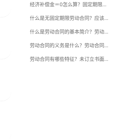
除合同的15种情形
经济补偿金＝0怎么算？固定期限劳
动合同又称什么？
什么是无固定期限劳动合同？应该怎
么解除或终止劳动合同？
什么是劳动合同的基本简介？劳动合
同的形式
劳动合同的义务是什么？劳动合同应
具备哪些条款？
劳动合同有哪些特征？未订立书面劳
动合同的法律后果