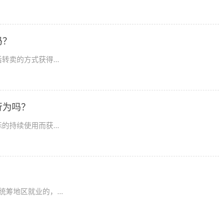
吗？
卖的方式获得...
行为吗？
持续使用而获...
？
筹地区就业的，...