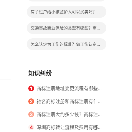
的限制吗？离婚孩子抚养权如何变更？
房子过户给小孩监护人可以买卖吗？房
产证已过户可以撤销吗？
交通事故商业保险的类型有哪些？商业
保险能够报销的范围是根据具体的险种
怎么认定为工伤的标准？做工伤认定期
确定的吗？
间工资的发放标准是什么？
知识纠纷
1
商标注册地址变更流程有哪些？
怎么提交申请书件？
2
驰名商标注册和商标注册有什么
区别？
3
商标注册大约多少钱？商标注册
查询的方式有哪些？
4
深圳商标转让流程及费用有哪些