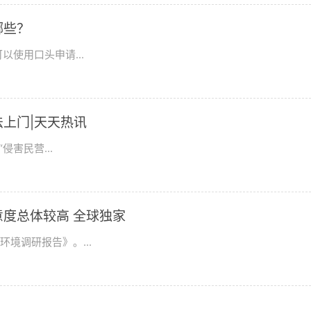
哪些？
使用口头申请...
上门|天天热讯
害民营...
度总体较高 全球独家
环境调研报告》。...