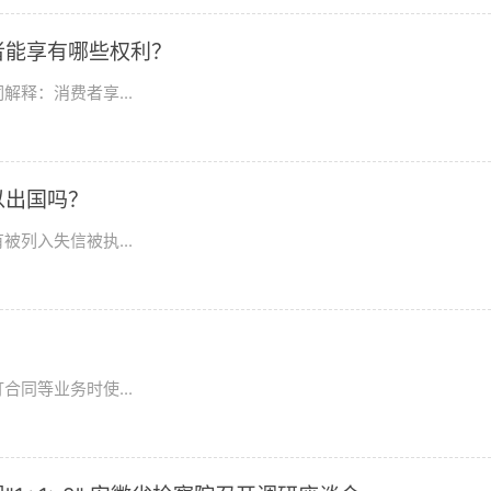
者能享有哪些权利？
释：消费者享...
以出国吗？
列入失信被执...
？
同等业务时使...