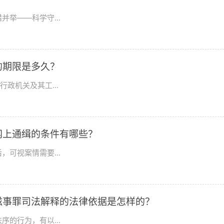
举——科学守...
的期限是多久？
政机关及其工...
网上通缉的条件有哪些？
可视案情需要...
滋事罪司法解释的法律依据是怎样的？
的行为，有以...