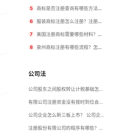
要求？商标转让所需时间是多久？
5
商标是否注册查询有哪些方法？
有哪些步骤？
6
服装商标注册怎么注册？注册商
标流程有哪些？
7
美国注册商标需要哪些材料？美
国商标办理流程有哪些？
8
泉州商标注册有哪些流程？怎么
注册吗？
公司法
公司股东之间股权转让计税基础怎么
确认？公司股东之间的股权转让要符
有限公司注册资金没有按时到位会怎
合什么要件？
么样？股份有限公司设立的注册条件
公司企业怎么新三板上市？ 公司企
业新三板上市的流程
注册股份有限公司的程序有哪些？注