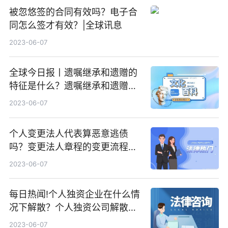
被忽悠签的合同有效吗？电子合
同怎么签才有效？|全球讯息
2023-06-07
全球今日报丨遗嘱继承和遗赠的
特征是什么？遗嘱继承和遗赠有
区别吗？
2023-06-07
个人变更法人代表算恶意逃债
吗？变更法人章程的变更流程是
什么？-今日热文
2023-06-07
每日热闻!个人独资企业在什么情
况下解散？个人独资公司解散要
多久？
2023-06-07