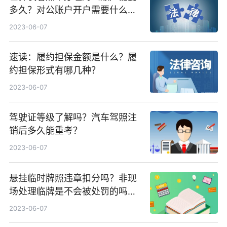
多久？对公账户开户需要什么资
料？
2023-06-07
速读：履约担保金额是什么？履
约担保形式有哪几种？
2023-06-07
驾驶证等级了解吗？汽车驾照注
销后多久能重考？
2023-06-07
悬挂临时牌照违章扣分吗？非现
场处理临牌是不会被处罚的吗？|
当前最新
2023-06-07