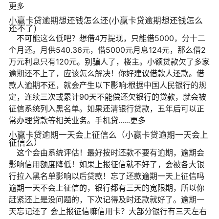
更多
小赢卡贷逾期想还钱怎么还(小赢卡贷逾期想还钱怎么
还不了)
不可能这么低吧？想借4万提现，只能借5000，分十二
个月还。月供540.36元，借5000元月息124元，那么借2
万元利息只有120元。别骗人了，楼主。小额贷款欠了多家
逾期还不上了，应该怎么解决！你好建议借款人还款。借
款人逾期不还，就会产生以下影响:根据中国人民银行的规
定，连续三次或累计90天不能偿还欠银行的贷款，就会被
征信系统列入黑名单。如果还清银行贷款，五年后可以正
常办理贷款等相关业务。手机贷......更多
小赢卡贷逾期一天会上征信么（小赢卡贷逾期一天会上
征信么）
这个会由系统评估！最好按时还款不要有逾期，逾期会
影响信用额度降低！如果上报征信就不好了，会被各大银
行拉入黑名单影响以后贷款！忘了还款逾期一天上征信吗
逾期一天不会上征信的，银行都有三天的宽限期，所以你
赶紧还上是没问题的，下次记得及时还款就好了。逾期一
天忘记还了 会上报征信嘛信用卡？大部分银行有三天左右