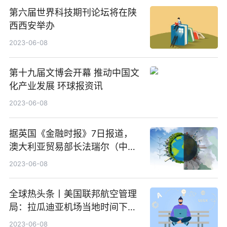
第六届世界科技期刊论坛将在陕
西西安举办
2023-06-08
第十九届文博会开幕 推动中国文
化产业发展 环球报资讯
2023-06-08
据英国《金融时报》7日报道，
澳大利亚贸易部长法瑞尔（中文
名唐方睿）警告欧盟，除非欧盟
2023-06-08
向更多澳大利亚农产品开放市
场，否则澳方不会签署贸易协
全球热头条丨美国联邦航空管理
议，与此同时，他还对澳中关系
局：拉瓜迪亚机场当地时间下午
趋向缓和表示欢迎 全球快播报
2:15分后仍然停飞的概率为
2023-06-08