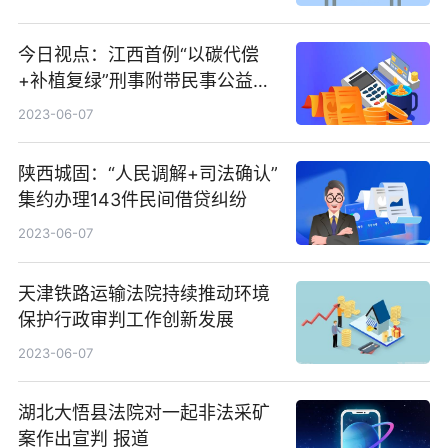
30%-60%
今日视点：江西首例“以碳代偿
+补植复绿”刑事附带民事公益诉
讼案一审宣判
2023-06-07
陕西城固：“人民调解+司法确认”
集约办理143件民间借贷纠纷
2023-06-07
天津铁路运输法院持续推动环境
保护行政审判工作创新发展
2023-06-07
湖北大悟县法院对一起非法采矿
案作出宣判 报道