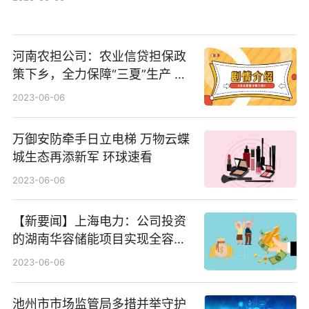
河南农担公司：农业信贷担保政
策下乡，全力保障“三夏”生产 环
球热资讯
2023-06-06
万御安防牵手日立电梯 万物云蝶
城生态再添新军 环球速看
2023-06-06
【新要闻】上海电力：公司投资
的湖南华容储能项目实现全容量
并网
2023-06-06
池州市市场监管局多措并举守护