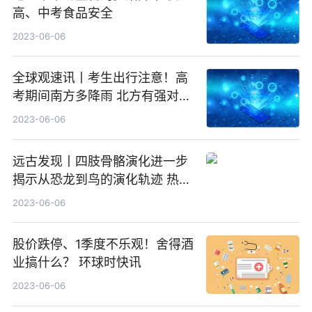
高、中考食品安全
2023-06-06
全球观速讯丨考生出行注意！高
考期间南方多降雨 北方有强对流
天气
2023-06-06
远古发现丨四肢骨骼演化进一步
揭示从恐龙到鸟的演化轨迹 热点
评
2023-06-06
股价跌停、1季度不乐观！舍得酒
业搞什么？ 环球时快讯
2023-06-06