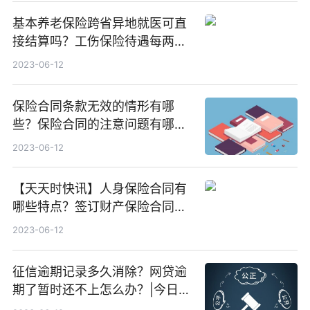
基本养老保险跨省异地就医可直
接结算吗？工伤保险待遇每两年
至少调整一次可以吗？ 天天看点
2023-06-12
保险合同条款无效的情形有哪
些？保险合同的注意问题有哪
些？
2023-06-12
【天天时快讯】人身保险合同有
哪些特点？签订财产保险合同应
注意的问题有哪些？
2023-06-12
征信逾期记录多久消除？网贷逾
期了暂时还不上怎么办？|今日快
看