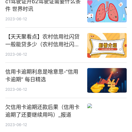
c1驾驶证升b2驾驶证需要什么条
件 世界时讯
2023-06-12
【天天聚看点】农村信用社闪贷
一般能贷多少（农村信用社闪贷
逾期了怎么还款）
2023-06-12
信用卡逾期利息是啥意思-“信用
卡逾期” 每日精选
2023-06-12
欠信用卡逾期还款后果（信用卡
逾期了还要继续用吗）_报道
2023-06-12