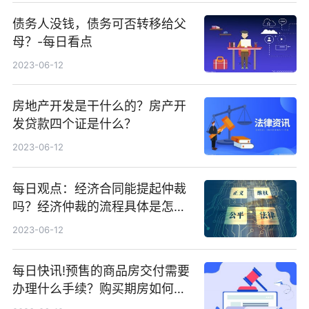
债务人没钱，债务可否转移给父
母？-每日看点
2023-06-12
房地产开发是干什么的？房产开
发贷款四个证是什么？
2023-06-12
每日观点：经济合同能提起仲裁
吗？经济仲裁的流程具体是怎么
样的？
2023-06-12
每日快讯!预售的商品房交付需要
办理什么手续？购买期房如何签
订认购书？