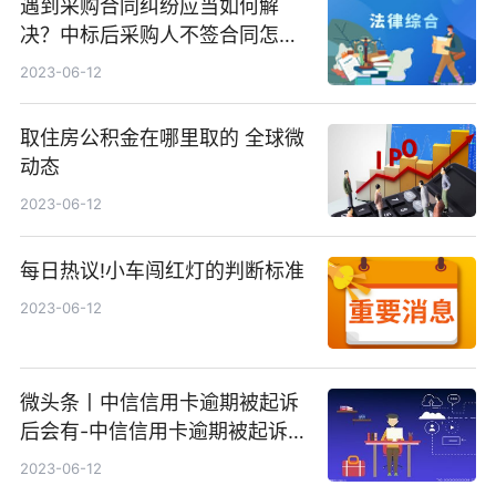
遇到采购合同纠纷应当如何解
决？中标后采购人不签合同怎么
处罚？-环球热推荐
2023-06-12
取住房公积金在哪里取的 全球微
动态
2023-06-12
每日热议!小车闯红灯的判断标准
2023-06-12
微头条丨中信信用卡逾期被起诉
后会有-中信信用卡逾期被起诉后
会有什么影响
2023-06-12