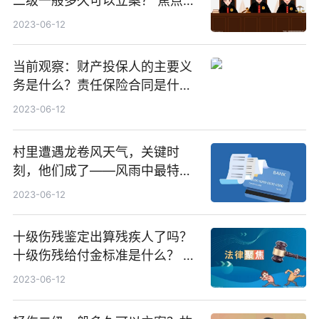
二级一般多久可以立案？ 焦点热
闻
2023-06-12
当前观察：财产投保人的主要义
务是什么？责任保险合同是什
么？
2023-06-12
村里遭遇龙卷风天气，关键时
刻，他们成了——风雨中最特别
的风“警”|环球视讯
2023-06-12
十级伤残鉴定出算残疾人了吗？
十级伤残给付金标准是什么？ 每
日视点
2023-06-12