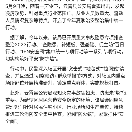
5月9日晚，随着一声令下，云霄县公安局雷霆出击，发起
凌厉攻势，针对重点行业范围广、从业人员数量大、流动
人员情况复杂等特点，开启了今年夏季治安整治集中统一
行动。
据了解，今年以来，该局已开展重大事故隐患专项排查
整治2023行动、“查隐患、补短板、强基础、促主防”百日
行动、“1+N安全阀”集中统一专项行动等一系列专项行动，
切实构筑好平安“防护墙”。
行动中，民警深入辖区开展“突击式”“地毯式”“拉网式”清
查，并且通过“明察暗访+群众举报”的方式，对辖区内重点
场所部位开展精准研判，锁定重点群体，实施规模打击。
此外，云霄县公安局深知火灾事故猛如虎，防患未“燃”很
重要。为给辖区居民营造安全稳定的环境，该局会同应急
管理部门针对居民住宅小区、行业场所和生产单位，持续
推进三轮消防安全集中检查，紧绷“防火弦”，紧紧拧住“安
全阀”。