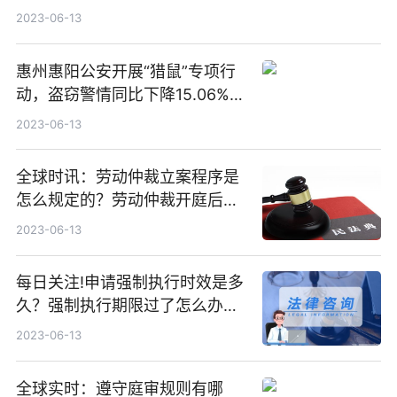
派人员上门
2023-06-13
惠州惠阳公安开展“猎鼠”专项行
动，盗窃警情同比下降15.06%|
每日视讯
2023-06-13
全球时讯：劳动仲裁立案程序是
怎么规定的？劳动仲裁开庭后多
久才出结果？
2023-06-13
每日关注!申请强制执行时效是多
久？强制执行期限过了怎么办
呢？
2023-06-13
全球实时：遵守庭审规则有哪