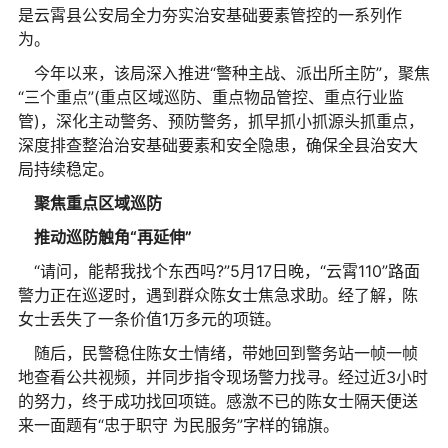
是云霄县公安局全力夯实治安基础要素管控的一系列作
为。
今年以来，该局深入推进“警种主战、派出所主防”，聚焦
“三个重点”(重点区域巡防、重点物品管控、重点行业监
管)，深化主动警务、预防警务，抓早抓小抓源头抓重点，
深度排查整治治安基础要素和安全隐患，确保全县治安大
局持续稳定。
聚焦重点区域巡防
推动巡防触角“再延伸”
“请问，能帮我找个东西吗?”5月17日晚，“云霄110”路面
警力正在巡逻时，遇到群众陈女士焦急求助。经了解，陈
女士丢失了一条价值1万多元的项链。
随后，民警稳住陈女士情绪，带她回到警务站一帧一帧
地查看公共视频，并同步指令现场警力找寻。经过近3小时
的努力，终于成功找回项链。感激不已的陈女士隔天便送
来一面题有“忠于职守 为民服务”字样的锦旗。