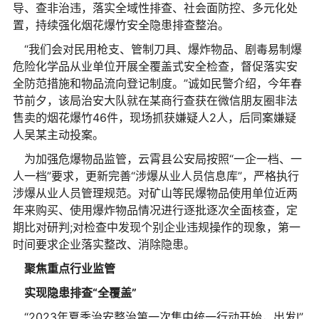
导、查非治违，落实全域性排查、社会面防控、多元化处
置，持续强化烟花爆竹安全隐患排查整治。
“我们会对民用枪支、管制刀具、爆炸物品、剧毒易制爆
危险化学品从业单位开展全覆盖式安全检查，督促落实安
全防范措施和物品流向登记制度。”诚如民警介绍，今年春
节前夕，该局治安大队就在某商行查获在微信朋友圈非法
售卖的烟花爆竹46件，现场抓获嫌疑人2人，后同案嫌疑
人吴某主动投案。
为加强危爆物品监管，云霄县公安局按照“一企一档、一
人一档”要求，更新完善“涉爆从业人员信息库”，严格执行
涉爆从业人员管理规范。对矿山等民爆物品使用单位近两
年来购买、使用爆炸物品情况进行逐批逐次全面核查，定
期比对研判;对检查中发现个别企业违规操作的现象，第一
时间要求企业落实整改、消除隐患。
聚焦重点行业监管
实现隐患排查“全覆盖”
“2023年夏季治安整治第一次集中统一行动开始，出发!”