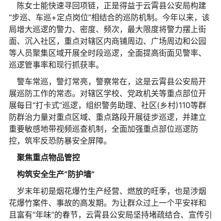
陈女士能快速寻回项链，正是得益于云霄县公安局构建
“步巡、车巡+定点岗位”相结合的巡防机制。今年以来，该
局增大巡逻的警力、密度、频次，最大限度将警力摆上街
面、沉入社区，重点对辖区内商铺周边、广场周边和公园
等人员聚集区域开展全时段巡逻，全面提高街面见警率、
巡逻管事率和现行抓获率。
警车常巡，警灯常亮，警察常在，这是云霄县公安局开
展巡防工作的常态。对辖区学校、党政机关等重点部位开
展每日“打卡式”巡逻，组织警务助理、社区(乡村)110等群
防群治力量对重点区域、重点路段开展徒步巡逻，并建立
重要敏感地带视频巡查机制，全面加强重点部位巡逻防
控，筑牢反恐防暴安全屏障。
聚焦重点物品管控
构筑安全生产“防护墙”
岁末年初是烟花爆竹生产经营、燃放的旺季，也是涉烟
花爆竹案件、事故的高发期。为让群众过上一个平安祥和
且富有“年味”的春节，云霄县公安局坚持堵疏结合、宣传引