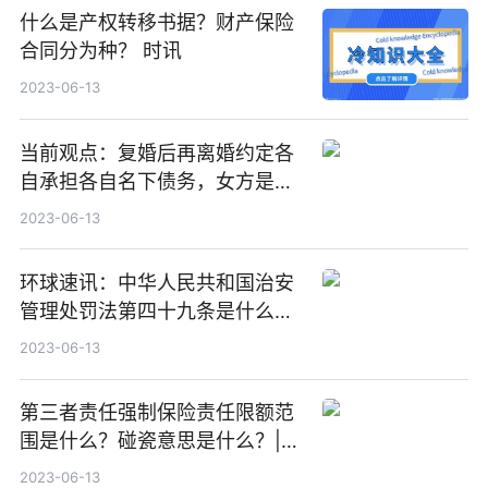
什么是产权转移书据？财产保险
合同分为种？ 时讯
2023-06-13
当前观点：复婚后再离婚约定各
自承担各自名下债务，女方是否
要归还首次离婚要承担的共同债
2023-06-13
务？
环球速讯：中华人民共和国治安
管理处罚法第四十九条是什么？
故意损坏财物会被怎么处罚？
2023-06-13
第三者责任强制保险责任限额范
围是什么？碰瓷意思是什么？|世
界快资讯
2023-06-13