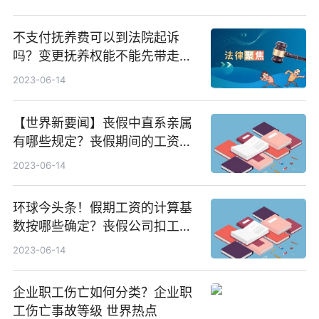
不支付抚养费可以到法院起诉
吗？变更抚养权能不能先带走小
孩？-世界动态
2023-06-14
【世界新要闻】丧假中直系亲属
有哪些规定？丧假期间的工资怎
么算？
2023-06-14
环球今头条！假期工资的计算基
数按哪些确定？丧假公司扣工资
是否违法吗？
2023-06-14
企业职工伤亡如何分类？企业职
工伤亡事故等级 世界热点