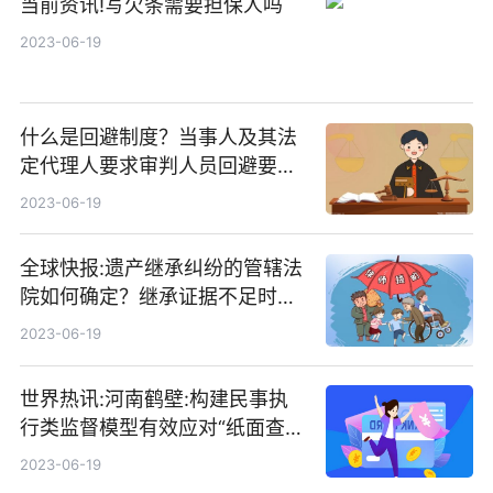
当前资讯!写欠条需要担保人吗
2023-06-19
什么是回避制度？当事人及其法
定代理人要求审判人员回避要提
供哪些材料？|今日关注
2023-06-19
全球快报:遗产继承纠纷的管辖法
院如何确定？继承证据不足时案
件举证期如何规定的？
2023-06-19
世界热讯:河南鹤壁:构建民事执
行类监督模型有效应对“纸面查
封”难题
2023-06-19