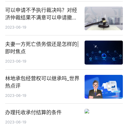
可以申请不予执行裁决吗？对经
济仲裁结果不满意可以申请撤销
裁决吗？
2023-06-19
夫妻一方死亡债务偿还是怎样的|
即时焦点
2023-06-19
林地承包经营权可以继承吗_世界
热点评
2023-06-19
办理托收承付结算的条件
2023-06-19