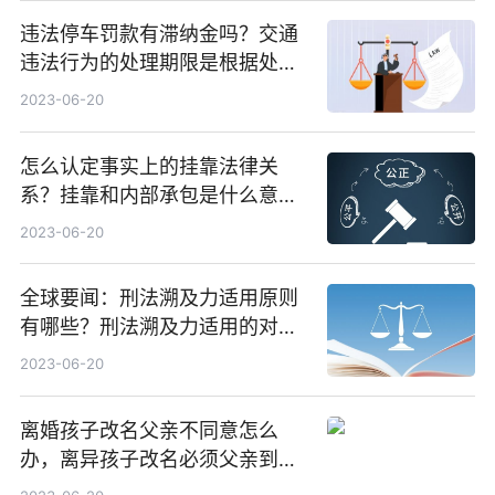
违法停车罚款有滞纳金吗？交通
违法行为的处理期限是根据处罚
单的情况来定的吗？-环球今头条
2023-06-20
怎么认定事实上的挂靠法律关
系？挂靠和内部承包是什么意
思？_环球百事通
2023-06-20
全球要闻：刑法溯及力适用原则
有哪些？刑法溯及力适用的对象
是什么？
2023-06-20
离婚孩子改名父亲不同意怎么
办，离异孩子改名必须父亲到派
出所吗-速看