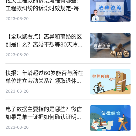
拖欠工程款的诉讼流程有哪些？
工程款纠纷的诉讼时效规定-每日
热门
2023-06-20
【全球聚看点】离异和离婚的区
别是什么？离婚不想等30天冷静
期怎么办？
2023-06-20
快报：年龄超过60岁能否与所在
单位建立劳动关系？领取退休金
有哪些条件？
2023-06-20
电子数据主要指的是哪些？微信
如果是单一证据如何确认证明劳
动关系的效力呢？ 环球新消息
2023-06-20