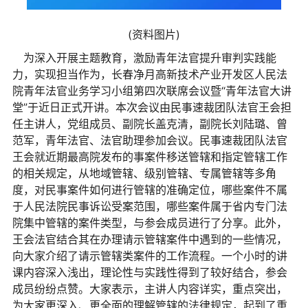
(资料图片)
为深入开展主题教育，激励青年法官提升审判实践能
力，实现担当作为，长春净月高新技术产业开发区人民法
院青年法官业务学习小组第四次联席会议暨“青年法官大讲
堂”于近日正式开讲。本次会议由民事速裁团队法官王会担
任主讲人，党组成员、副院长盖克清，副院长刘陆璐、曾
范军，青年法官、法官助理参加会议。民事速裁团队法官
王会就近期最高院发布的事案件移送管辖和指定管辖工作
的相关规定，从地域管辖、级别管辖、专属管辖等多角
度，对民事案件如何进行管辖的准确定位，哪些案件不属
于人民法院民事诉讼受案范围，哪些案件属于省内专门法
院集中管辖的案件类型，与参会成员进行了分享。此外，
王会法官结合其在办理请示管辖案件中遇到的一些情况，
向大家介绍了请示管辖类案件的工作流程。一个小时的讲
课内容深入浅出，理论性与实践性得到了较好结合，参会
成员纷纷点赞。大家表示，主讲人内容详实，重点突出，
为大家更深入、更全面的理解管辖的法律规定，起到了重