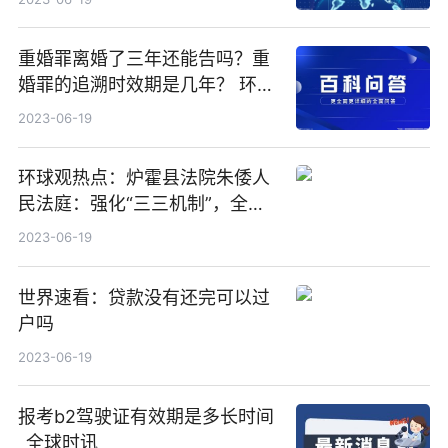
重婚罪离婚了三年还能告吗？重
婚罪的追溯时效期是几年？ 环球
热文
2023-06-19
环球观热点：炉霍县法院朱倭人
民法庭：强化“三三机制”，全面
推进“枫桥式人民法庭”建设
2023-06-19
世界速看：贷款没有还完可以过
户吗
2023-06-19
报考b2驾驶证有效期是多长时间
_全球时讯