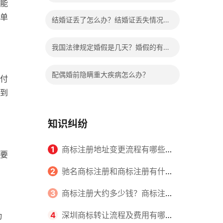
能
哪些程序？
单
结婚证丢了怎么办？结婚证丢失情况有
哪些？
我国法律规定婚假是几天？婚假的有关
规定有哪些？
配偶婚前隐瞒重大疾病怎么办？
付
到
知识纠纷
1
商标注册地址变更流程有哪些？
要
怎么提交申请书件？
2
驰名商标注册和商标注册有什么
区别？
3
商标注册大约多少钱？商标注册
查询的方式有哪些？
4
深圳商标转让流程及费用有哪些
动