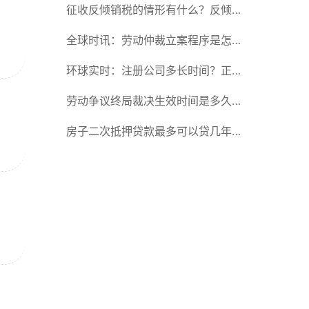
思？适用全部赔偿原则的情形有哪
征收反倾销税的情形有什么？反倾销
些？
税和关税有哪些不同？反倾销税和关
全球时讯：劳动仲裁立案程序是怎么
税的区别是什么？ 天天热闻
规定的？劳动仲裁开庭后多久才出结
环球实时：注册公司多长时间？正常
果？
注册公司所需要的时间是多少？
劳动争议终局裁决生效时间是多久？
劳动争议终局裁决可以起诉吗？_天
房子二次抵押贷款最多可以贷几年？
天通讯
房子二次抵押后可以卖掉吗？-每日
速读