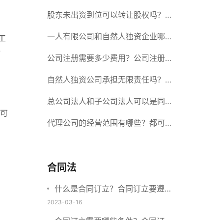
册股份有限公司需要提交哪些材料？
股东未出资到位可以转让股权吗？股
东未出资到位能否分红？
一人有限公司和自然人独资企业哪个
工
令
好？一人公司设立条件有哪些？
公司注册需要多少费用？公司注册需
要准备什么材料？
自然人独资公司承担无限责任吗？有
限责任公司与有限责任公司的区别
总公司法人和子公司法人可以是同一
可
个人吗？总公司更名分公司需要更改
代理公司的经营范围有哪些？都可以
吗？
代理哪些？
合同法
什么是合同订立？合同订立要遵守
什么原则？订立方式有哪些？
2023-03-16