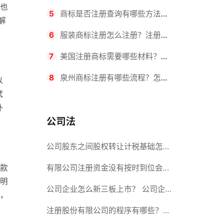
也
要求？商标转让所需时间是多久？
5
商标是否注册查询有哪些方法？
解
有哪些步骤？
6
服装商标注册怎么注册？注册商
标流程有哪些？
7
美国注册商标需要哪些材料？美
国商标办理流程有哪些？
8
泉州商标注册有哪些流程？怎么
以
试
注册吗？
外
公司法
公司股东之间股权转让计税基础怎么
款
确认？公司股东之间的股权转让要符
有限公司注册资金没有按时到位会怎
明
合什么要件？
么样？股份有限公司设立的注册条件
公司企业怎么新三板上市？ 公司企
，
业新三板上市的流程
注册股份有限公司的程序有哪些？注