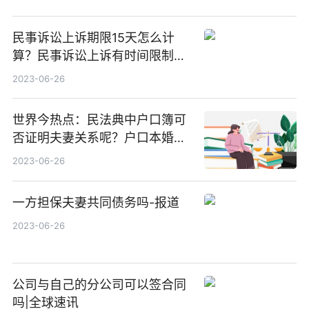
民事诉讼上诉期限15天怎么计
算？民事诉讼上诉有时间限制
吗？ 世界播报
2023-06-26
世界今热点：民法典中户口簿可
否证明夫妻关系呢？户口本婚姻
状况有几种呢？户口本改婚姻状
2023-06-26
况需要什么手续？
一方担保夫妻共同债务吗-报道
2023-06-26
公司与自己的分公司可以签合同
吗|全球速讯