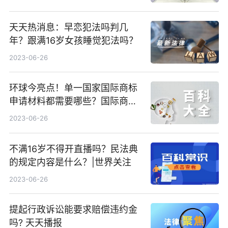
天天热消息：早恋犯法吗判几
年？跟满16岁女孩睡觉犯法吗？
2023-06-26
环球今亮点！单一国家国际商标
申请材料都需要哪些？国际商标
注册怎么申请？
2023-06-26
不满16岁不得开直播吗？民法典
的规定内容是什么？|世界关注
2023-06-26
提起行政诉讼能要求赔偿违约金
吗? 天天播报