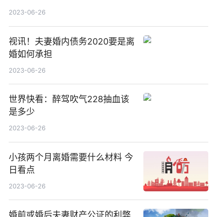
标责任制和考核评价制度
2023-06-26
视讯！夫妻婚内债务2020要是离
婚如何承担
2023-06-26
世界快看：醉驾吹气228抽血该
是多少
2023-06-26
小孩两个月离婚需要什么材料 今
日看点
2023-06-26
婚前或婚后夫妻财产公证的利弊