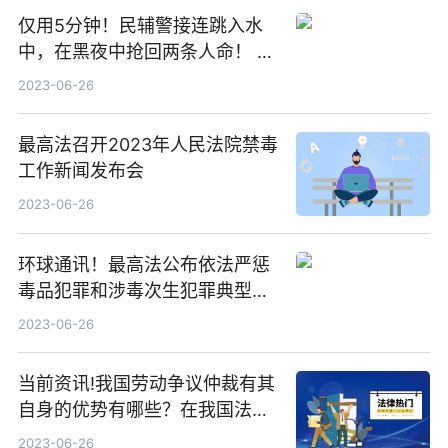
仅用5分钟！民辅警接连跳入水
中，在黑夜中抢回两条人命！ 天
天视讯
2023-06-26
最高法召开2023年人民法院禁毒
工作新闻发布会
2023-06-26
环球通讯！最高法公布依法严惩
毒品犯罪和涉毒次生犯罪典型案
例
2023-06-26
当前资讯!我国劳动争议仲裁有其
自身的优势有哪些？在我国法律
规定中劳动仲裁管用吗？
2023-06-26