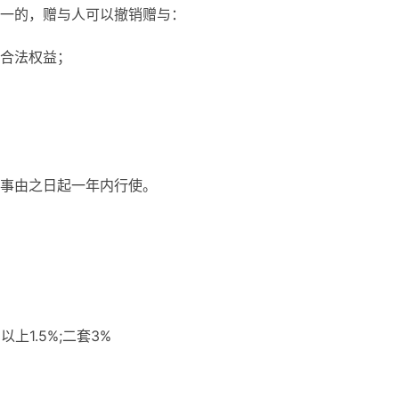
一的，赠与人可以撤销赠与：
合法权益；
事由之日起一年内行使。
：
以上1.5%;二套3%