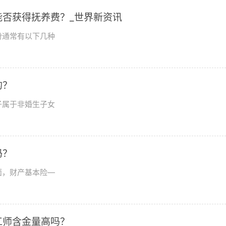
否获得抚养费？_世界新资讯
份通常有以下几种
的？
子属于非婚生子女
吗？
面，财产基本险—
工师含金量高吗？