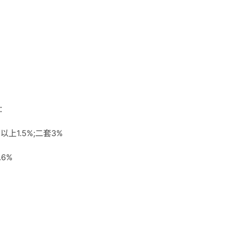
：
以上1.5%;二套3%
.6%