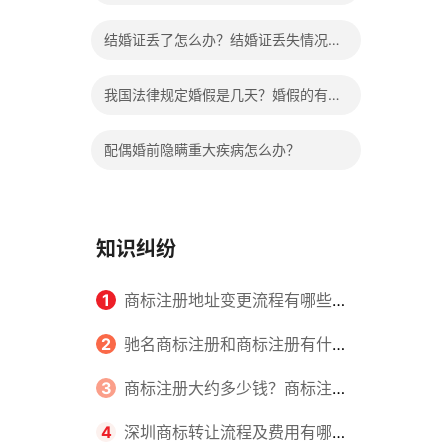
哪些程序？
结婚证丢了怎么办？结婚证丢失情况有
哪些？
我国法律规定婚假是几天？婚假的有关
规定有哪些？
配偶婚前隐瞒重大疾病怎么办？
知识纠纷
1
商标注册地址变更流程有哪些？
怎么提交申请书件？
2
驰名商标注册和商标注册有什么
区别？
3
商标注册大约多少钱？商标注册
查询的方式有哪些？
4
深圳商标转让流程及费用有哪些