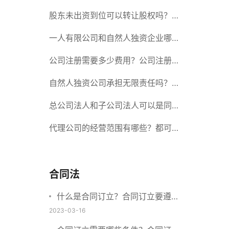
册股份有限公司需要提交哪些材料？
股东未出资到位可以转让股权吗？股
东未出资到位能否分红？
一人有限公司和自然人独资企业哪个
好？一人公司设立条件有哪些？
公司注册需要多少费用？公司注册需
要准备什么材料？
自然人独资公司承担无限责任吗？有
限责任公司与有限责任公司的区别
总公司法人和子公司法人可以是同一
个人吗？总公司更名分公司需要更改
代理公司的经营范围有哪些？都可以
吗？
代理哪些？
合同法
什么是合同订立？合同订立要遵守
什么原则？订立方式有哪些？
2023-03-16