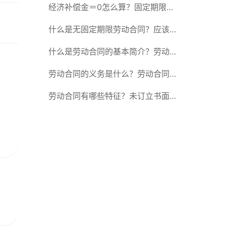
除合同的15种情形
经济补偿金＝0怎么算？固定期限劳
动合同又称什么？
什么是无固定期限劳动合同？应该怎
么解除或终止劳动合同？
什么是劳动合同的基本简介？劳动合
同的形式
劳动合同的义务是什么？劳动合同应
具备哪些条款？
劳动合同有哪些特征？未订立书面劳
动合同的法律后果