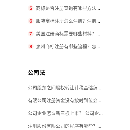
要求？商标转让所需时间是多久？
5
商标是否注册查询有哪些方法？
有哪些步骤？
6
服装商标注册怎么注册？注册商
标流程有哪些？
7
美国注册商标需要哪些材料？美
国商标办理流程有哪些？
8
泉州商标注册有哪些流程？怎么
注册吗？
公司法
公司股东之间股权转让计税基础怎么
确认？公司股东之间的股权转让要符
有限公司注册资金没有按时到位会怎
合什么要件？
么样？股份有限公司设立的注册条件
公司企业怎么新三板上市？ 公司企
业新三板上市的流程
注册股份有限公司的程序有哪些？注